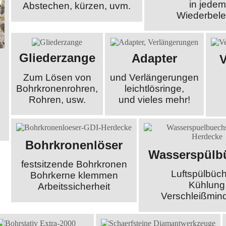
in jede
Abstechen, kürzen, uvm.
Wiederbel
Gliederzange
Adapter
Zum Lösen von
und Verlängerungen
Bohrkronenrohren,
leichtlösringe,
Rohren, usw.
und vieles mehr!
Bohrkronenlöser
Wasserspülb
festsitzende Bohrkronen
Luftspülbüc
Bohrkerne klemmen
Kühlung
Arbeitssicherheit
Verschleißmin