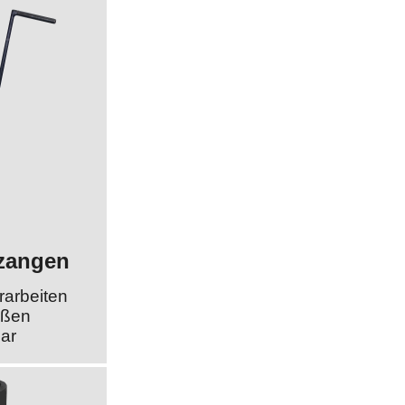
zangen
rarbeiten
ößen
bar