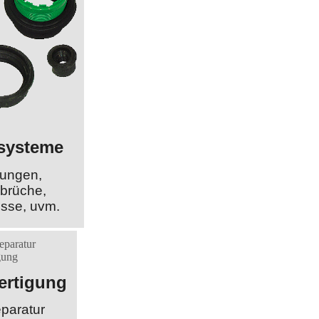
systeme
tungen,
brüche,
sse, uvm.
ertigung
paratur