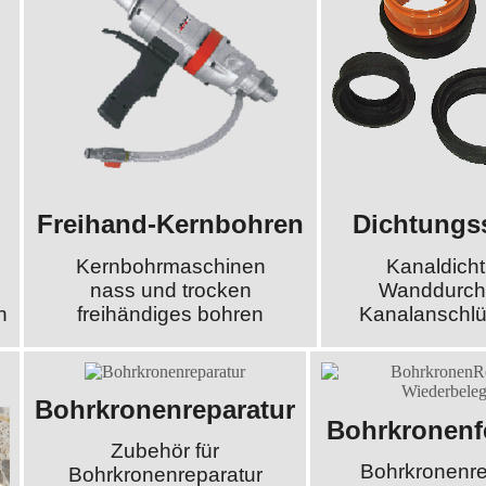
Freihand-Kernbohren
Dichtungs
Kernbohrmaschinen
Kanaldich
nass und trocken
Wanddurch
n
freihändiges bohren
Kanalanschlü
Bohrkronenreparatur
Bohrkronenf
Zubehör für
Bohrkronenre
Bohrkronenreparatur