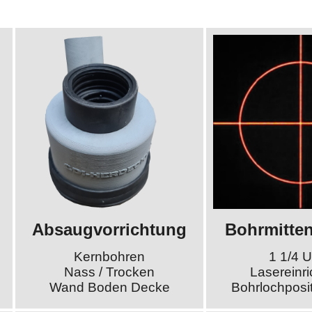
Absaugvorrichtung
Bohrmitte
Kernbohren
1 1/4 
Nass / Trocken
Lasereinr
Wand Boden Decke
Bohrlochposi