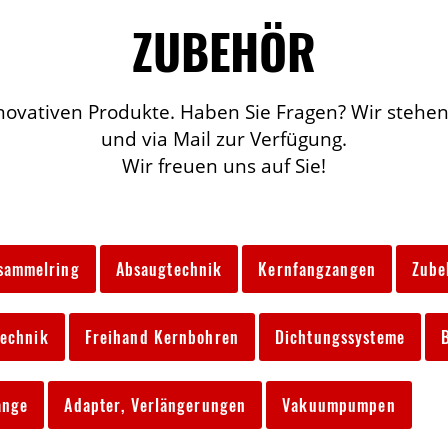
ZUBEHÖR
novativen Produkte. Haben Sie Fragen? Wir stehen
und via Mail zur Verfügung.
Wir freuen uns auf Sie!
sammelring
Absaugtechnik
Kernfangzangen
Zube
echnik
Freihand Kernbohren
Dichtungssysteme
ange
Adapter, Verlängerungen
Vakuumpumpen