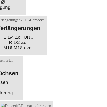
m Ø
egung
Verlängerungen
1 1/4 Zoll UNC
R 1/2 Zoll
M16 M18 uvm.
üchsen
hsen
derung