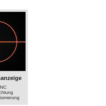
nanzeige
UNC
ichtung
tionierung