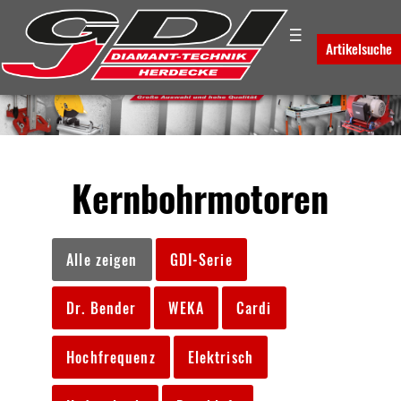
☰
Artikelsuche
Kernbohrmotoren
Alle zeigen
GDI-Serie
Dr. Bender
WEKA
Cardi
Hochfrequenz
Elektrisch