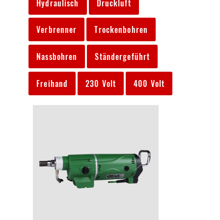
Hydraulisch
Druckluft
Verbrenner
Trockenbohren
Nassbohren
Ständergeführt
Freihand
230 Volt
400 Volt